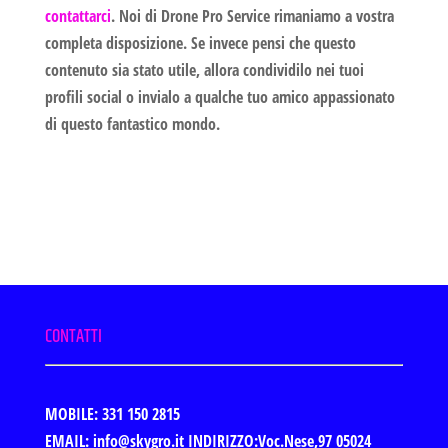
contattarci
. Noi di
Drone Pro Service
rimaniamo a vostra
completa disposizione. Se invece pensi che questo
contenuto sia stato utile, allora
condividilo nei tuoi
profili social
o invialo a qualche tuo amico appassionato
di questo fantastico mondo.
CONTATTI
MOBILE: 331 150 2815
EMAIL: info@skygro.it
INDIRIZZO:Voc.Nese,97 05024