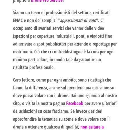
proprio a
Drone Pro Service
?
Siamo un team di professionisti del settore, certificati
ENAC e non dei semplici “
appassionati di volo
”. Ci
occupiamo di svariati servizi che vanno dalle video
ispezioni per coperture industriali, ponti e viadotti fino
ad arrivare a spot pubblicitari per aziende o reportage per
matrimoni. Ciò che ci contraddistingue è la cura per ogni
minimo particolare, in modo tale da garantire un
risultato professionale.
Caro lettore, come per ogni ambito, sono i dettagli che
fanno la differenza, anche sul prendere una decisione su
dove posso volare con il drone.
Dai uno sguardo al nostro
sito
, o visita la nostra pagina
Facebook
per avere ulteriori
delucidazioni su cosa facciamo. Se invece desideri
approfondire la tematica su come e
dove volare con il
drone e ottenere
qualcosa di qualità,
non esitare a