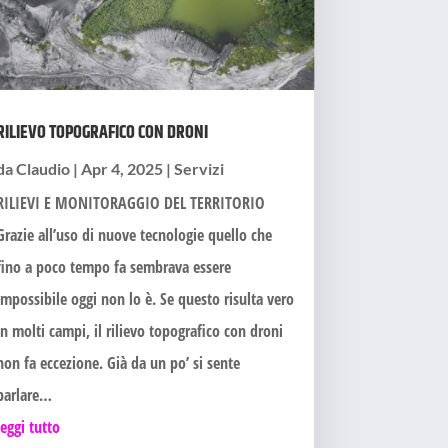
RILIEVO TOPOGRAFICO CON DRONI
da
Claudio
|
Apr 4, 2025
|
Servizi
RILIEVI E MONITORAGGIO DEL TERRITORIO
Grazie all’uso di nuove tecnologie quello che
fino a poco tempo fa sembrava essere
impossibile oggi non lo è. Se questo risulta vero
in molti campi, il rilievo topografico con droni
non fa eccezione. Già da un po’ si sente
parlare…
leggi tutto