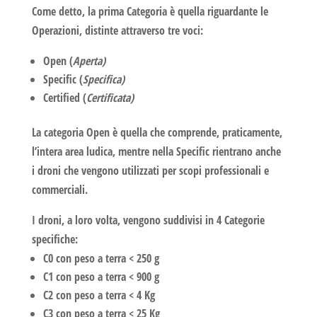
Come detto, la prima
Categoria
è quella riguardante le
Operazioni, distinte attraverso tre voci:
Open
(
Aperta)
Specific
(
Specifica)
Certified
(
Certificata)
La categoria
Open
è quella che comprende, praticamente,
l’intera area ludica, mentre nella
Specific
rientrano anche
i droni che vengono utilizzati per scopi professionali e
commerciali.
I droni, a loro volta, vengono suddivisi in
4 Categorie
specifiche
:
C0
con peso a terra < 250 g
C1
con peso a terra < 900 g
C2
con peso a terra < 4 Kg
C3
con peso a terra < 25 Kg