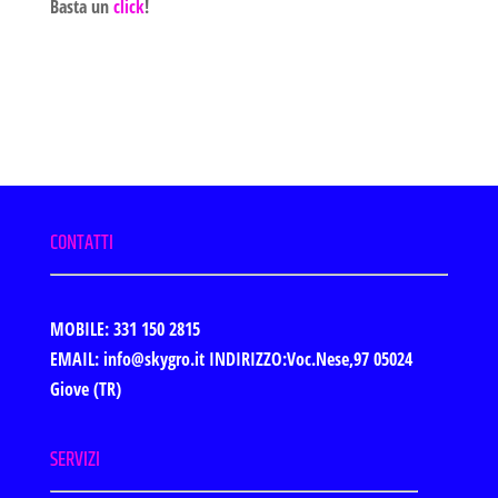
Basta un
click
!
CONTATTI
MOBILE: 331 150 2815
EMAIL: info@skygro.it
INDIRIZZO:Voc.Nese,97 05024
Giove (TR)
SERVIZI