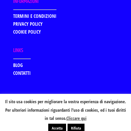
INFORMAZIONI
TERMINI E CONDIZIONI
PRIVACY POLICY
COOKIE POLICY
LINKS
BLOG
CONTATTI
Il sito usa cookies per migliorare la vostra esperienza di navigazione.
Per ulteriori informazioni riguardanti l’uso di cookies, ed i tuoi diritti
in tal senso.
Cliccare qui
Powered by:
Italy Web Marketing - Realizzazione siti
Internet
Accetta
Rifiuta