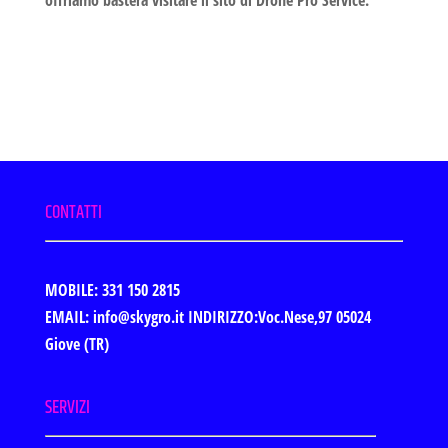
CONTATTI
MOBILE: 331 150 2815
EMAIL: info@skygro.it
INDIRIZZO:Voc.Nese,97 05024
Giove (TR)
SERVIZI