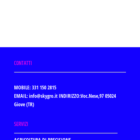
CONTATTI
MOBILE: 331 150 2815
EMAIL: info@skygro.it
INDIRIZZO:Voc.Nese,97 05024
Giove (TR)
SERVIZI
AGRICOLTURA DI PRECISIONE