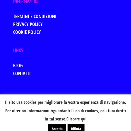
INFORMAZIONI
TERMINI E CONDIZIONI
PRIVACY POLICY
COOKIE POLICY
LINKS
BLOG
CONTATTI
Il sito usa cookies per migliorare la vostra esperienza di navigazione.
Per ulteriori informazioni riguardanti l’uso di cookies, ed i tuoi diritti
in tal senso.
Cliccare qui
Powered by:
Italy Web Marketing - Realizzazione siti
Internet
Accetta
Rifiuta